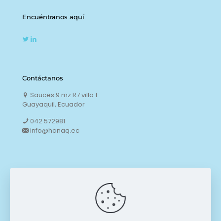
Encuéntranos aquí
Contáctanos
Sauces 9 mz R7 villa 1
Guayaquil, Ecuador
042 572981
info@hanaq.ec
Enlaces
Tratamiento de datos
Código de conducta
Política de garantías